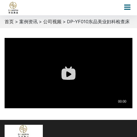
首页
> 案例资讯 >
公司视频
> DP-YF010东品美业妇科检查床