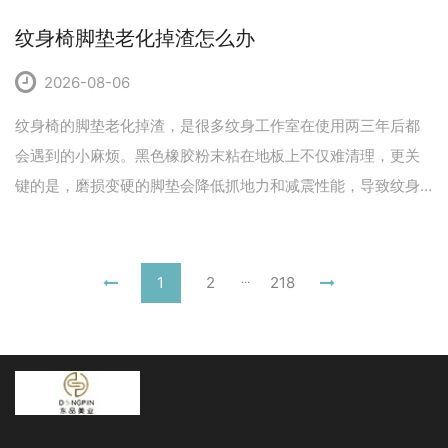
纹身椅脚垫老化掉渣怎么办
2026-08-06
纹身椅的脚垫老化掉渣，是很多纹身工作室在使用两三年后都
会遇到的小麻烦。黑色橡胶粉末粘在地板上不仅难清理，更关
键的是，磨损变硬的脚垫会降低抓地力和减震性能，导致纹身
椅在操作中轻微滑动或产生金属摩擦噪音，那么纹身椅脚垫老
化掉渣怎么办？
...
1
2
218